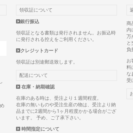
領収証について
銀行振込
商
内
。
領収証となる書類は発行されません。お振込時
万
に発行される控えをご利用ください。
と
負
クレジットカード
お
領収証は別途郵送致します。
料
な
配送について
受
し
在庫・納期確認
在庫のある時は、受注より１週間程度。
。
在庫の無いものや受注生産の物は、受注より納
め
品までに2週間から1ヶ月程度かかる場合がござ
います。 予め、ご了承下さい。
時間指定について